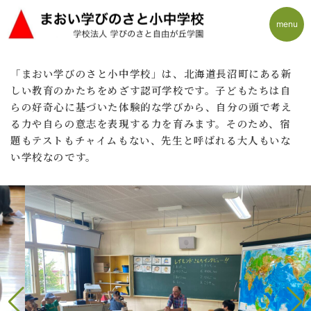
menu
Skip
「まおい学びのさと小中学校」は、北海道長沼町にある新
to
しい教育のかたちをめざす認可学校です。子どもたちは自
content
らの好奇心に基づいた体験的な学びから、自分の頭で考え
る力や自らの意志を表現する力を育みます。そのため、宿
題もテストもチャイムもない、先生と呼ばれる大人もいな
い学校なのです。