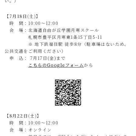
い。）
【
7月18日(土)
】
時 間：10:00～12:00
会 場：北海道自由が丘学園月寒スクール
札幌市豊平区月寒東1条15丁目5-11
※ 地下鉄福住駅 徒歩8分（駐車場はないため、
公共交通をご利用ください）
申 込： 7月17日(金)まで
こちらのGoogleフォーム
から
【
8月22日(土)】
時 間：10:00～12:00
会 場：オンライン